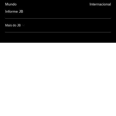
Mundo
Internacional
Informe JB
Mais do JB
Esportes
Saúde
Ciência e Tecnologia
Caderno B
Colunistas
Economia
Empresas e Negócios