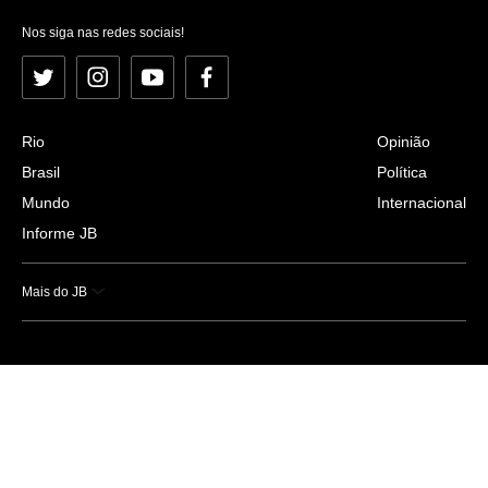
Nos siga nas redes sociais!
Twitter
Instagram
YouTube
Facebook
Rio
Opinião
Brasil
Política
Mundo
Internacional
Informe JB
Mais do JB
Esportes
Saúde
Ciência e Tecnologia
Caderno B
Colunistas
Economia