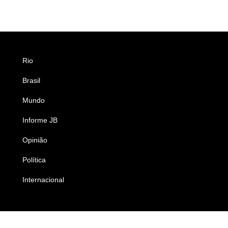
Rio
Esportes
Brasil
Saúde
Mundo
Ciência e Tecnologia
Informe JB
Caderno B
Opinião
Colunistas
Política
Economia
Internacional
Empresas e Negócios