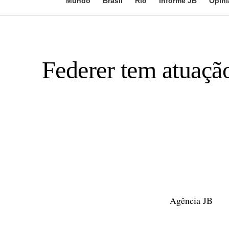
Mundo
Brasil
Rio
Informe JB
Opini
Federer tem atuação
Agência JB