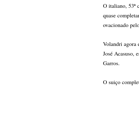
O italiano, 53ª
quase completan
ovacionado pelo
Volandri agora 
José Acasuso, e
Garros.
O suiço complet