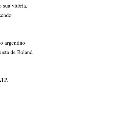
sua vitória,
sendo
 o argentino
uista de Roland
ATP.