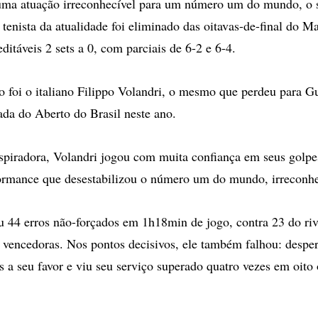
 atuação irreconhecível para um número um do mundo, o 
tenista da atualidade foi eliminado das oitavas-de-final do Ma
itáveis 2 sets a 0, com parciais de 6-2 e 6-4.
o foi o italiano Filippo Volandri, o mesmo que perdeu para G
ada do Aberto do Brasil neste ano.
piradora, Volandri jogou com muita confiança em seus golpe
ormance que desestabilizou o número um do mundo, irreconhe
 44 erros não-forçados em 1h18min de jogo, contra 23 do riv
 vencedoras. Nos pontos decisivos, ele também falhou: desper
ts a seu favor e viu seu serviço superado quatro vezes em oito