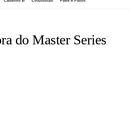
Caderno B
Colunistas
Fake e Fatos
ora do Master Series