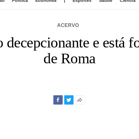
ão
Política
Economia
|
Esportes
Saúde
Ciência
ACERVO
 decepcionante e está f
de Roma
Facebook
Twitter
Mais
opções
de
compartilhamento