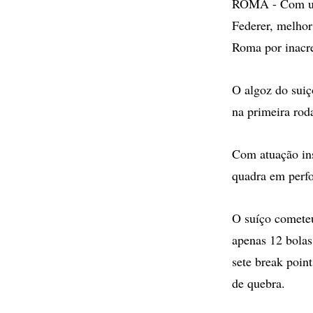
ROMA - Com uma
Federer, melhor 
Roma por inacred
O algoz do suiç
na primeira rod
Com atuação ins
quadra em perf
O suíço cometeu
apenas 12 bolas
sete break poin
de quebra.