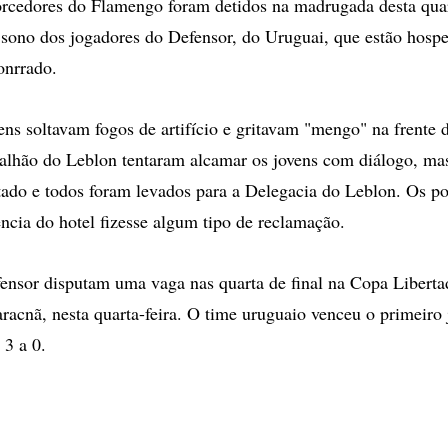
rcedores do Flamengo foram detidos na madrugada desta quar
o sono dos jogadores do Defensor, do Uruguai, que estão hos
onrrado.
ens soltavam fogos de artifício e gritavam "mengo" na frente d
talhão do Leblon tentaram alcamar os jovens com diálogo, mas
ltado e todos foram levados para a Delegacia do Leblon. Os p
ência do hotel fizesse algum tipo de reclamação.
nsor disputam uma vaga nas quarta de final na Copa Liberta
acnã, nesta quarta-feira. O time uruguaio venceu o primeiro
3 a 0.