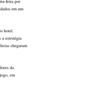
ta-feira por
pedados em um
o hotel.
 a estrstégia
olicias chegaram
dores da
 jogo, em