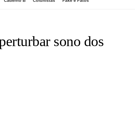
Caderno B
Colunistas
Fake e Fatos
perturbar sono dos