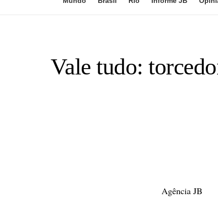
Mundo
Brasil
Rio
Informe JB
Opini
Vale tudo: torced
Agência JB