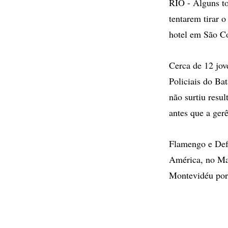
RIO - Alguns to
tentarem tirar 
hotel em São C
Cerca de 12 jov
Policiais do Ba
não surtiu resu
antes que a ger
Flamengo e Defe
América, no Mar
Montevidéu por 