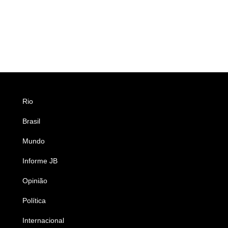
Rio
Esportes
Brasil
Saúde
Mundo
Ciência e Tecnologia
Informe JB
Caderno B
Opinião
Colunistas
Política
Economia
Internacional
Empresas e Negócios