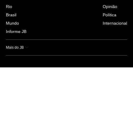
Rio
Opinião
Brasil
Política
Mundo
Internacional
Informe JB
Mais do JB
Esportes
Saúde
Ciência e Tecnologia
Caderno B
Colunistas
Economia
Empresas e Negócios