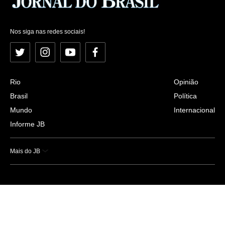
Nos siga nas redes sociais!
Twitter
Instagram
YouTube
Facebook
Rio
Opinião
Brasil
Política
Mundo
Internacional
Informe JB
Mais do JB
Esportes
Saúde
Ciência e Tecnologia
Caderno B
Colunistas