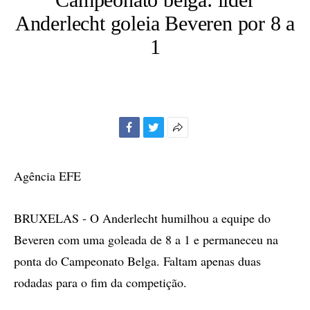
Anderlecht goleia Beveren por 8 a
1
Facebook
Twitter
Mais
opções
de
Agência EFE
compartilhamento
BRUXELAS - O Anderlecht humilhou a equipe do
Beveren com uma goleada de 8 a 1 e permaneceu na
ponta do Campeonato Belga. Faltam apenas duas
rodadas para o fim da competição.