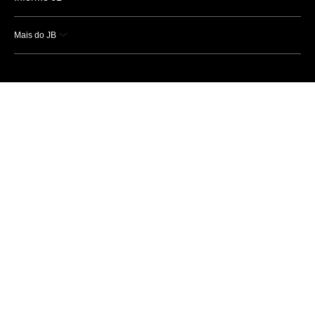
Mais do JB
Esportes
Saúde
Ciência e Tecnologia
Caderno B
Colunistas
Economia
Empresas e Negócios