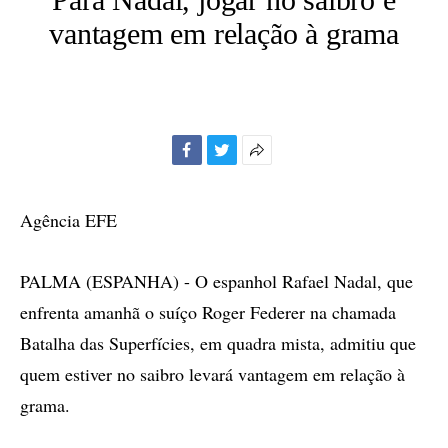
vantagem em relação à grama
Facebook
Twitter
Mais
opções
de
Agência EFE
compartilhamento
PALMA (ESPANHA) - O espanhol Rafael Nadal, que
enfrenta amanhã o suíço Roger Federer na chamada
Batalha das Superfícies, em quadra mista, admitiu que
quem estiver no saibro levará vantagem em relação à
grama.