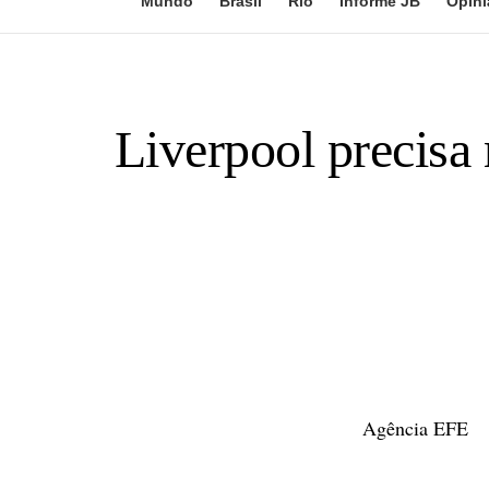
Mundo
Brasil
Rio
Informe JB
Opini
Liverpool precisa 
Agência EFE