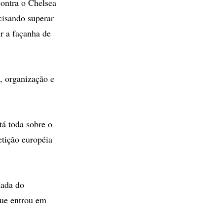
contra o Chelsea
cisando superar
ir a façanha de
, organização e
tá toda sobre o
etição européia
dada do
que entrou em