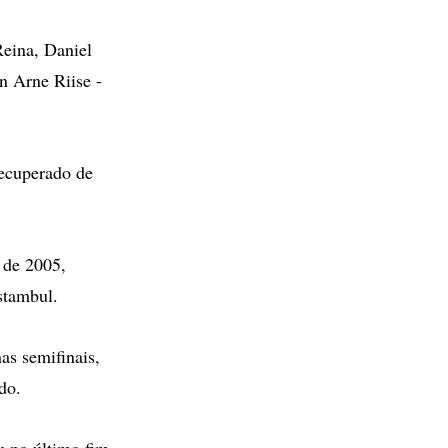
Reina, Daniel
n Arne Riise -
recuperado de
o de 2005,
stambul.
as semifinais,
do.
u no último fim