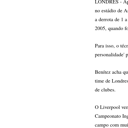
LONDRES - Apoia
no estádio de A
a derrota de 1 a
2005, quando foi
Para isso, o té
personalidade' 
Benítez acha qu
time de Londres
de clubes.
O Liverpool vem
Campeonato Ingl
campo com muit