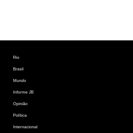
Rio
Esportes
Brasil
Saúde
Mundo
Ciência e Tecnologia
Informe JB
Caderno B
Opinião
Colunistas
Política
Economia
Internacional
Empresas e Negócios