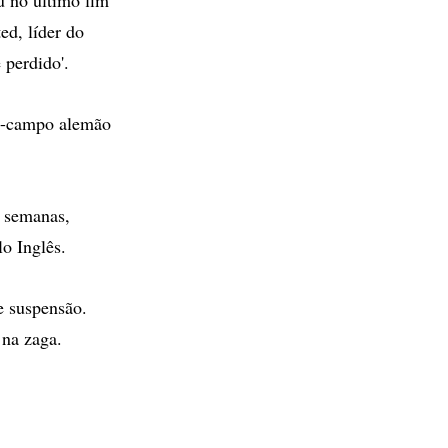
ed, líder do
 perdido'.
io-campo alemão
s semanas,
o Inglês.
e suspensão.
na zaga.