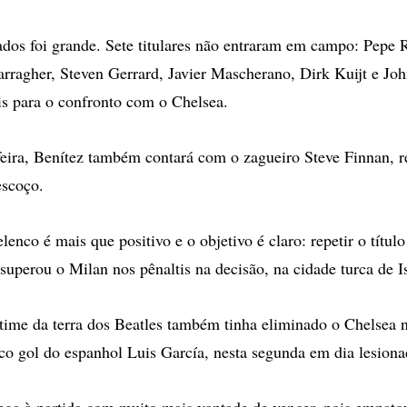
ados foi grande. Sete titulares não entraram em campo: Pepe 
rragher, Steven Gerrard, Javier Mascherano, Dirk Kuijt e Joh
is para o confronto com o Chelsea.
-feira, Benítez também contará com o zagueiro Steve Finnan, 
escoço.
enco é mais que positivo e o objetivo é claro: repetir o títul
superou o Milan nos pênaltis na decisão, na cidade turca de I
time da terra dos Beatles também tinha eliminado o Chelsea n
 gol do espanhol Luis García, nesta segunda em dia lesiona
ega à partida com muito mais vontade de vencer, pois empato