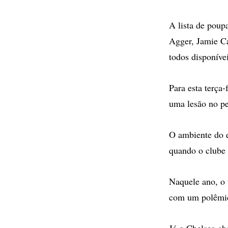
A lista de poup
Agger, Jamie Ca
todos disponíve
Para esta terça
uma lesão no p
O ambiente do el
quando o clube 
Naquele ano, o 
com um polêmico
Já o Chelsea ch