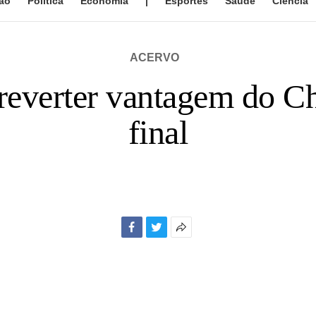
ão
Política
Economia
|
Esportes
Saúde
Ciência
ACERVO
reverter vantagem do Ch
final
Facebook
Twitter
Mais
opções
de
compartilhamento