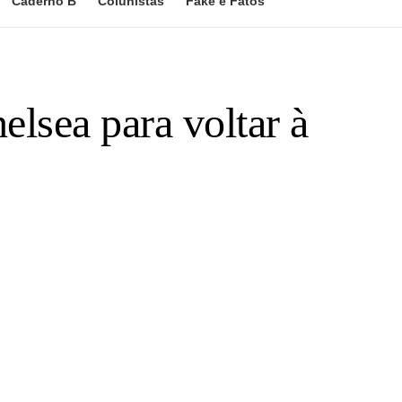
Caderno B
Colunistas
Fake e Fatos
elsea para voltar à