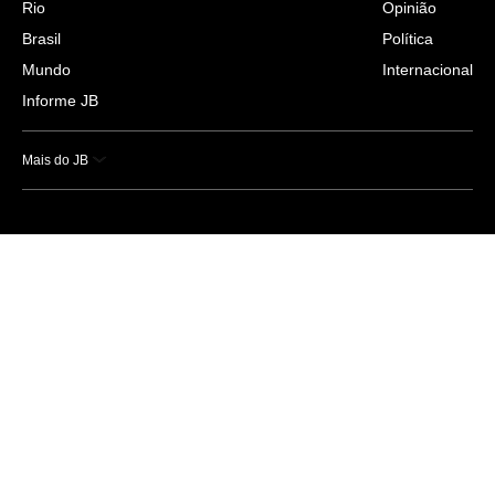
Rio
Opinião
Brasil
Política
Mundo
Internacional
Informe JB
Mais do JB
Esportes
Saúde
Ciência e Tecnologia
Caderno B
Colunistas
Economia
Empresas e Negócios