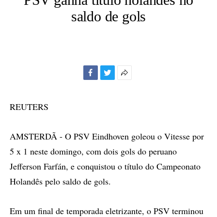
saldo de gols
Facebook
Twitter
Mais
opções
de
REUTERS
compartilhamento
AMSTERDÃ - O PSV Eindhoven goleou o Vitesse por
5 x 1 neste domingo, com dois gols do peruano
Jefferson Farfán, e conquistou o título do Campeonato
Holandês pelo saldo de gols.
Em um final de temporada eletrizante, o PSV terminou