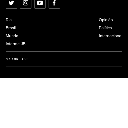
Twitter
Instagram
YouTube
Facebook
Rio
Opinião
Brasil
Política
Mundo
Internacional
Informe JB
Mais do JB
Esportes
Saúde
Ciência e Tecnologia
Caderno B
Colunistas
Economia
Empresas e Negócios