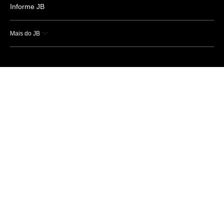
Informe JB
Mais do JB
Esportes
Saúde
Ciência e Tecnologia
Caderno B
Colunistas
Economia
Empresas e Negócios