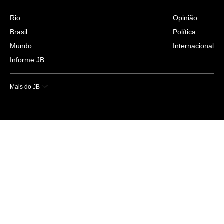
Rio
Opinião
Brasil
Política
Mundo
Internacional
Informe JB
Mais do JB
Esportes
Saúde
Ciência e Tecnologia
Caderno B
Colunistas
Economia
Empresas e Negócios