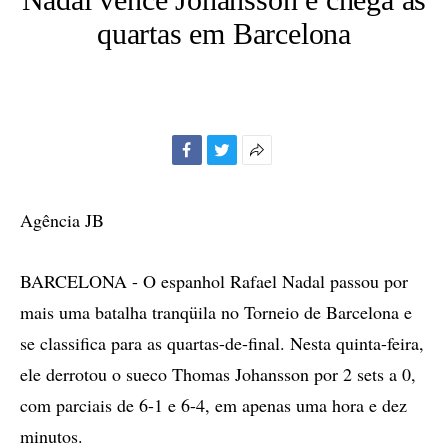
quartas em Barcelona
Facebook
Twitter
Mais
opções
de
Agência JB
compartilhamento
BARCELONA - O espanhol Rafael Nadal passou por
mais uma batalha tranqüila no Torneio de Barcelona e
se classifica para as quartas-de-final. Nesta quinta-feira,
ele derrotou o sueco Thomas Johansson por 2 sets a 0,
com parciais de 6-1 e 6-4, em apenas uma hora e dez
minutos.