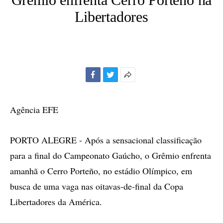
Libertadores
Facebook
Twitter
Mais
opções
de
Agência EFE
compartilhamento
PORTO ALEGRE - Após a sensacional classificação
para a final do Campeonato Gaúcho, o Grêmio enfrenta
amanhã o Cerro Porteño, no estádio Olímpico, em
busca de uma vaga nas oitavas-de-final da Copa
Libertadores da América.