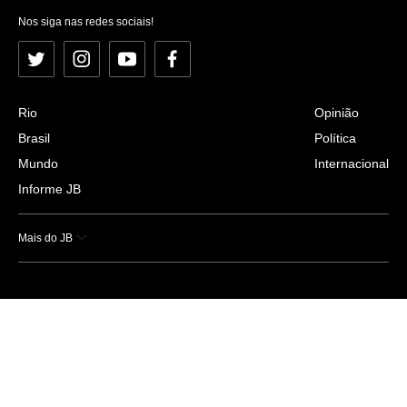
Nos siga nas redes sociais!
Twitter
Instagram
YouTube
Facebook
Rio
Opinião
Brasil
Política
Mundo
Internacional
Informe JB
Mais do JB
Esportes
Saúde
Ciência e Tecnologia
Caderno B
Colunistas
Economia