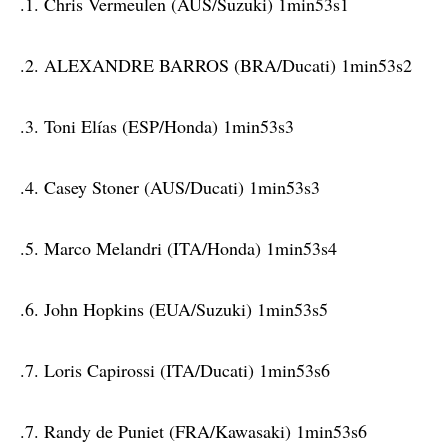
.1. Chris Vermeulen (AUS/Suzuki) 1min53s1
.2. ALEXANDRE BARROS (BRA/Ducati) 1min53s2
.3. Toni Elías (ESP/Honda) 1min53s3
.4. Casey Stoner (AUS/Ducati) 1min53s3
.5. Marco Melandri (ITA/Honda) 1min53s4
.6. John Hopkins (EUA/Suzuki) 1min53s5
.7. Loris Capirossi (ITA/Ducati) 1min53s6
.7. Randy de Puniet (FRA/Kawasaki) 1min53s6