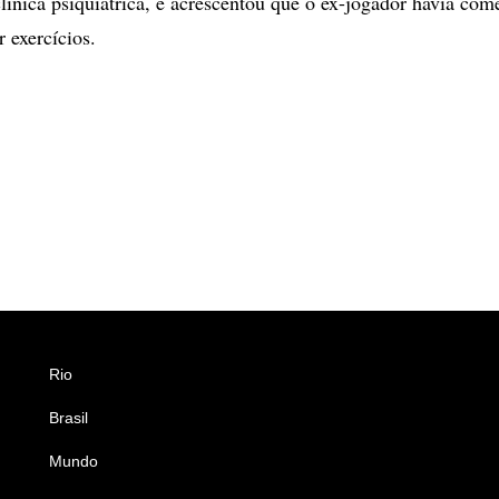
clínica psiquiátrica, e acrescentou que o ex-jogador havia com
 exercícios.
Rio
Esportes
Brasil
Saúde
Mundo
Ciência e Tecnologia