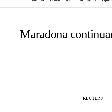
Mundo
Brasil
Rio
Informe JB
Opini
Maradona continuar
REUTERS