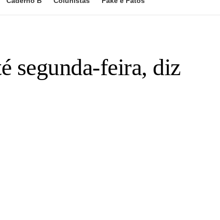
Caderno B
Colunistas
Fake e Fatos
 segunda-feira, diz