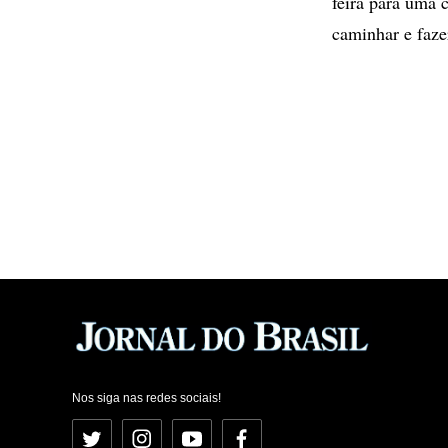
feira para uma 
caminhar e fazer
Nos siga nas redes sociais!
Twitter
Instagram
YouTube
Facebook