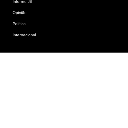
Informe JB
Caderno B
Opinião
Colunistas
Política
Economia
Internacional
Empresas e Negócios