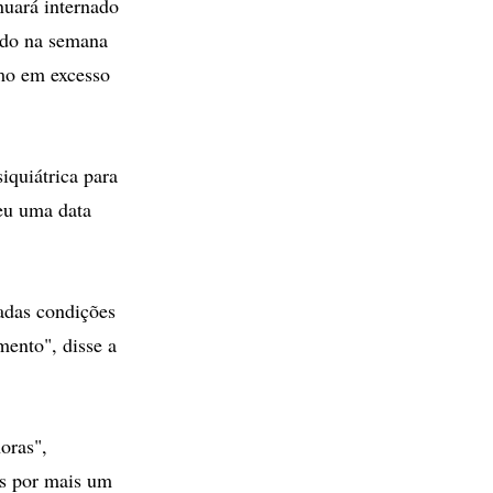
uará internado
zado na semana
umo em excesso
iquiátrica para
ceu uma data
adas condições
mento", disse a
oras",
os por mais um