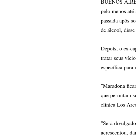
BUENOS AIRES -
pelo menos até 
passada após so
de álcool, disse
Depois, o ex-cap
tratar seus víc
específica para 
"Maradona ficar
que permitam sua
clínica Los Ar
"Será divulgado
acrescentou, d