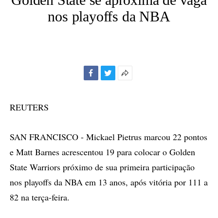
nos playoffs da NBA
Facebook
Twitter
Mais
opções
de
REUTERS
compartilhamento
SAN FRANCISCO - Mickael Pietrus marcou 22 pontos
e Matt Barnes acrescentou 19 para colocar o Golden
State Warriors próximo de sua primeira participação
nos playoffs da NBA em 13 anos, após vitória por 111 a
82 na terça-feira.