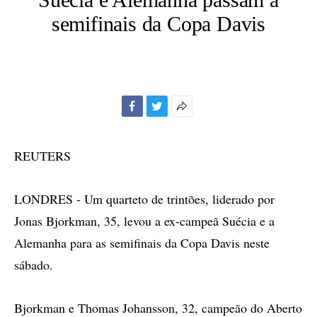
semifinais da Copa Davis
Facebook
Twitter
Mais
opções
de
REUTERS
compartilhamento
LONDRES - Um quarteto de trintões, liderado por
Jonas Bjorkman, 35, levou a ex-campeã Suécia e a
Alemanha para as semifinais da Copa Davis neste
sábado.
Bjorkman e Thomas Johansson, 32, campeão do Aberto