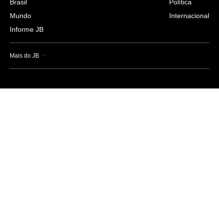
Brasil
Política
Mundo
Internacional
Informe JB
Mais do JB
Esportes
Saúde
Ciência e Tecnologia
Caderno B
Colunistas
Economia
Empresas e Negócios