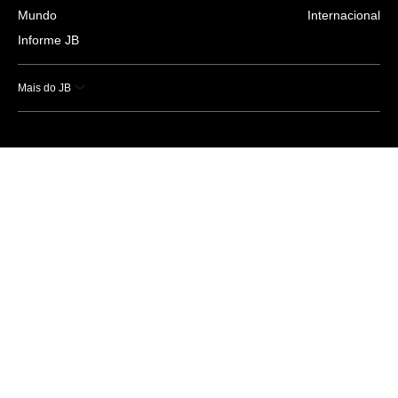
Mundo
Internacional
Informe JB
Mais do JB
Esportes
Saúde
Ciência e Tecnologia
Caderno B
Colunistas
Economia
Empresas e Negócios