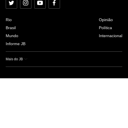
Twitter
Instagram
YouTube
Facebook
Rio
Opinião
Brasil
Política
Mundo
Internacional
Informe JB
Mais do JB
Esportes
Saúde
Ciência e Tecnologia
Caderno B
Colunistas
Economia
Empresas e Negócios