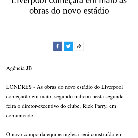
obras do novo estádio
Facebook
Twitter
Mais
opções
de
Agência JB
compartilhamento
LONDRES - As obras do novo estádio do Liverpool
começarão em maio, segundo indicou nesta segunda-
feira o diretor-executivo do clube, Rick Parry, em
comunicado.
O novo campo da equipe inglesa será construído em