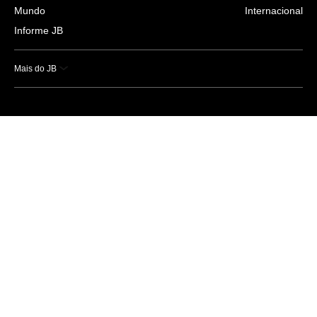
Mundo
Internacional
Informe JB
Mais do JB
Esportes
Saúde
Ciência e Tecnologia
Caderno B
Colunistas
Economia
Empresas e Negócios