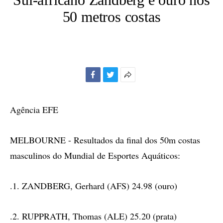
50 metros costas
Facebook
Twitter
Mais
opções
de
Agência EFE
compartilhamento
MELBOURNE - Resultados da final dos 50m costas
masculinos do Mundial de Esportes Aquáticos:
.1. ZANDBERG, Gerhard (AFS) 24.98 (ouro)
.2. RUPPRATH, Thomas (ALE) 25.20 (prata)