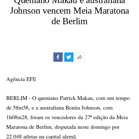
Johnson vencem Meia Maratona
de Berlim
Facebook
Twitter
Mais
opções
de
Agência EFE
compartilhamento
BERLIM - O queniano Patrick Makau, com um tempo
de 58m56, e a australiana Benita Johnson, com
1h08m28, foram os vencedores da 27ª edição da Meia
Maratona de Berlim, disputada neste domingo por
22.048 atletas na capital alemã.