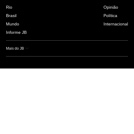
Rio
Opinião
Brasil
Política
Mundo
Internacional
Informe JB
Mais do JB
Esportes
Saúde
Ciência e Tecnologia
Caderno B
Colunistas
Economia
Empresas e Negócios