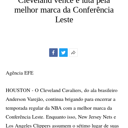
melhor marca da Conferência
Leste
Facebook
Twitter
Mais
opções
de
Agência EFE
compartilhamento
HOUSTON - O Cleveland Cavaliers, do ala brasileiro
Anderson Varejão, continua brigando para encerrar a
temporada regular da NBA com a melhor marca da
Conferência Leste. Enquanto isso, New Jersey Nets e
Los Angeles Clippers assumem o sétimo lugar de suas