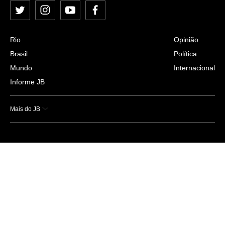
Twitter
Instagram
YouTube
Facebook
Rio
Opinião
Brasil
Política
Mundo
Internacional
Informe JB
Mais do JB
Esportes
Saúde
Ciência e Tecnologia
Caderno B
Colunistas
Economia
Empresas e Negócios