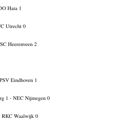
ADO Haia 1
FC Utrecht 0
- SC Heerenveen 2
 PSV Eindhoven 1
urg 1 - NEC Nijmegen 0
- RKC Waalwijk 0