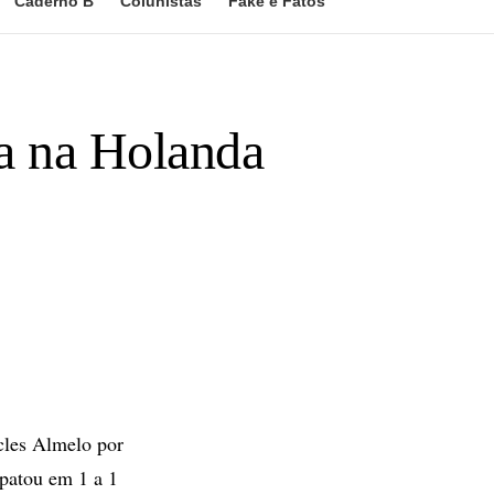
Caderno B
Colunistas
Fake e Fatos
ta na Holanda
les Almelo por
mpatou em 1 a 1