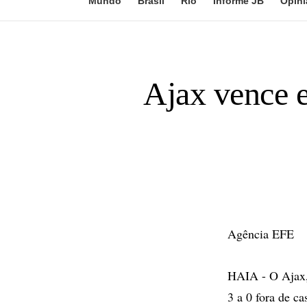
Mundo
Brasil
Rio
Informe JB
Opini
Ajax vence e
Agência EFE
HAIA - O Ajax,
3 a 0 fora de c