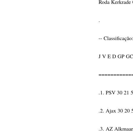
Roda Kerkrade 0
.
-- Classificação
J V E D GP G
===========
.1. PSV 30 21 5
.2. Ajax 30 20 
.3. AZ Alkmaar