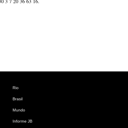
0 3 7 20 36 63 16.
Rio
Esportes
Brasil
Saúde
Mundo
Ciência e Tecnologia
Informe JB
Caderno B