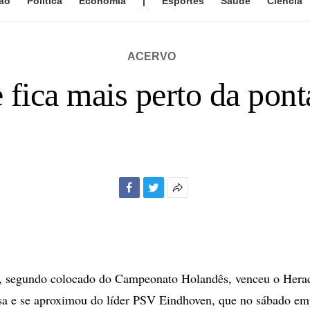
ão
Política
Economia
|
Esportes
Saúde
Ciência
ACERVO
 fica mais perto da pon
Facebook
Twitter
Mais
opções
de
compartilhamento
 segundo colocado do Campeonato Holandês, venceu o Herac
asa e se aproximou do líder PSV Eindhoven, que no sábado e