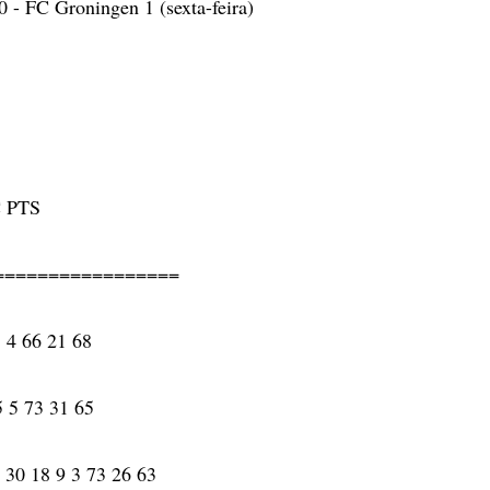
 - FC Groningen 1 (sexta-feira)
:
C PTS
=================
 4 66 21 68
5 5 73 31 65
 30 18 9 3 73 26 63