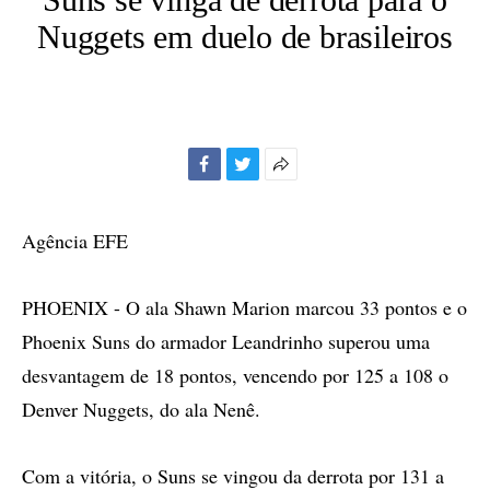
Nuggets em duelo de brasileiros
Facebook
Twitter
Mais
opções
de
Agência EFE
compartilhamento
PHOENIX - O ala Shawn Marion marcou 33 pontos e o
Phoenix Suns do armador Leandrinho superou uma
desvantagem de 18 pontos, vencendo por 125 a 108 o
Denver Nuggets, do ala Nenê.
Com a vitória, o Suns se vingou da derrota por 131 a