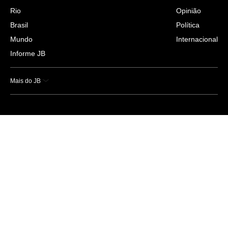
Rio
Opinião
Brasil
Política
Mundo
Internacional
Informe JB
Mais do JB
Esportes
Saúde
Ciência e Tecnologia
Caderno B
Colunistas
Economia
Empresas e Negócios