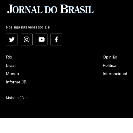
Nos siga nas redes sociais!
Twitter
Instagram
YouTube
Facebook
Rio
Opinião
Brasil
Política
Mundo
Internacional
Informe JB
Mais do JB
Esportes
Saúde
Ciência e Tecnologia
Caderno B