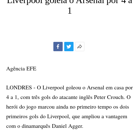
1
Facebook
Twitter
Mais
opções
de
Agência EFE
compartilhamento
LONDRES - O Liverpool goleou o Arsenal em casa por
4 a 1, com três gols do atacante inglês Peter Crouch. O
herói do jogo marcou ainda no primeiro tempo os dois
primeiros gols do Liverpool, que ampliou a vantagem
com o dinamarquês Daniel Agger.