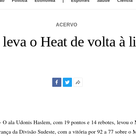
ão
Política
Economia
|
Esportes
Saúde
Ciência
ACERVO
leva o Heat de volta à l
Facebook
Twitter
Mais
opções
de
compartilhamento
 ala Udonis Haslem, com 19 pontos e 14 rebotes, levou o 
erança da Divisão Sudeste, com a vitória por 92 a 77 sobre o 