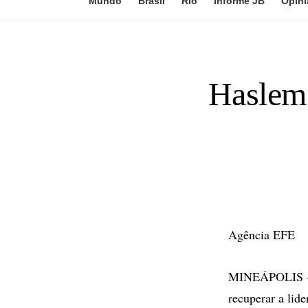
Mundo
Brasil
Rio
Informe JB
Opini
Haslem 
Agência EFE
MINEÁPOLIS - O
recuperar a lid