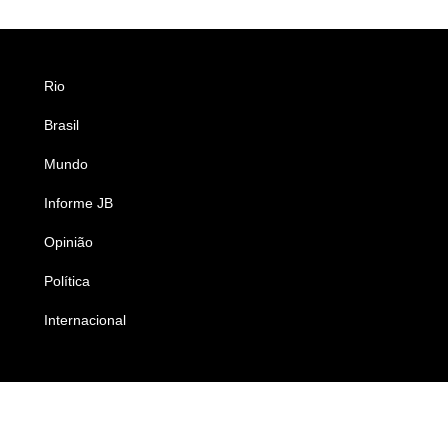
Rio
Esportes
Brasil
Saúde
Mundo
Ciência e Tecnologia
Informe JB
Caderno B
Opinião
Colunistas
Política
Economia
Internacional
Empresas e Negócios