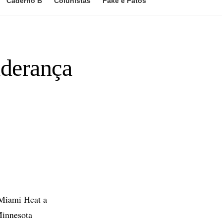
Caderno B
Colunistas
Fake e Fatos
iderança
Miami Heat a
Minnesota