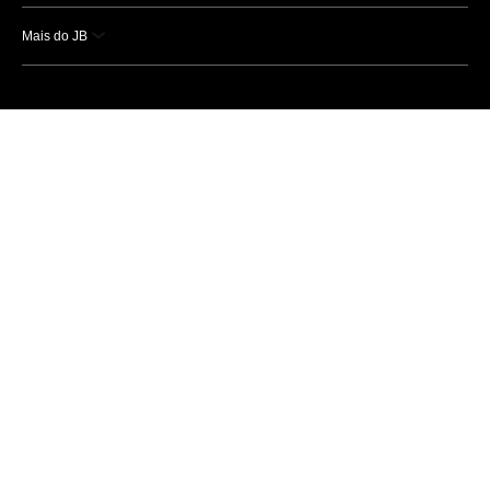
Mais do JB
Esportes
Saúde
Ciência e Tecnologia
Caderno B
Colunistas
Economia
Empresas e Negócios