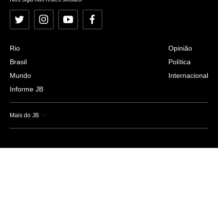
Twitter
Instagram
YouTube
Facebook
Rio
Opinião
Brasil
Política
Mundo
Internacional
Informe JB
Mais do JB
Esportes
Saúde
Ciência e Tecnologia
Caderno B
Colunistas
Economia
Empresas e Negócios