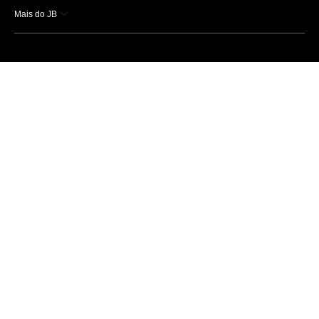
Mais do JB
Esportes
Saúde
Ciência e Tecnologia
Caderno B
Colunistas
Economia
Empresas e Negócios