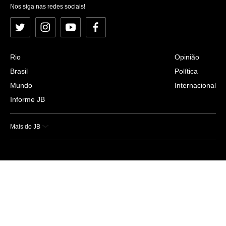
Nos siga nas redes sociais!
Twitter
Instagram
YouTube
Facebook
Rio
Opinião
Brasil
Política
Mundo
Internacional
Informe JB
Mais do JB
Esportes
Saúde
Ciência e Tecnologia
Caderno B
Colunistas
Economia