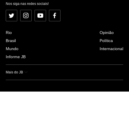
Nos siga nas redes sociais!
Twitter
Instagram
YouTube
Facebook
Rio
Opinião
Brasil
Política
Mundo
Internacional
Informe JB
Mais do JB
Esportes
Saúde
Ciência e Tecnologia
Caderno B
Colunistas
Economia