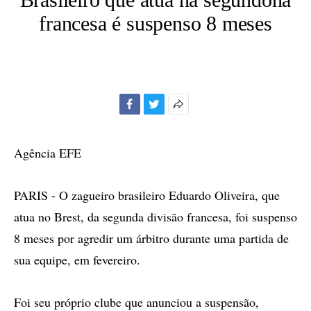
francesa é suspenso 8 meses
Facebook
Twitter
Mais
opções
de
Agência EFE
compartilhamento
PARIS - O zagueiro brasileiro Eduardo Oliveira, que
atua no Brest, da segunda divisão francesa, foi suspenso
8 meses por agredir um árbitro durante uma partida de
sua equipe, em fevereiro.
Foi seu próprio clube que anunciou a suspensão,