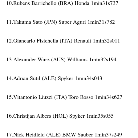
10.Rubens Barrichello (BRA) Honda 1min31s737
11.Takuma Sato (JPN) Super Aguri 1min31s782
12.Giancarlo Fisichella (ITA) Renault 1min32s011
13.Alexander Wurz (AUS) Williams 1min32s194
14.Adrian Sutil (ALE) Spyker 1min34s043
15.Vitantonio Liuzzi (ITA) Toro Rosso 1min34s627
16.Christijan Albers (HOL) Spyker 1min35s055
17.Nick Heidfeld (ALE) BMW Sauber 1min37s249