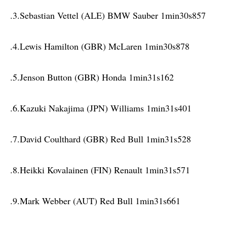
.3.Sebastian Vettel (ALE) BMW Sauber 1min30s857
.4.Lewis Hamilton (GBR) McLaren 1min30s878
.5.Jenson Button (GBR) Honda 1min31s162
.6.Kazuki Nakajima (JPN) Williams 1min31s401
.7.David Coulthard (GBR) Red Bull 1min31s528
.8.Heikki Kovalainen (FIN) Renault 1min31s571
.9.Mark Webber (AUT) Red Bull 1min31s661