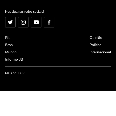
Nos siga nas redes sociais!
Twitter
Instagram
YouTube
Facebook
Rio
Opinião
Brasil
Política
Mundo
Internacional
Informe JB
Mais do JB
Esportes
Saúde
Ciência e Tecnologia
Caderno B
Colunistas