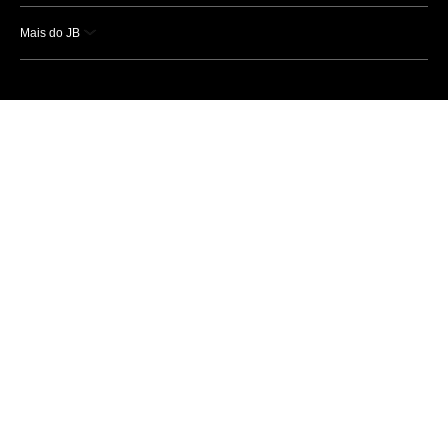
Mais do JB
Esportes
Saúde
Ciência e Tecnologia
Caderno B
Colunistas
Economia
Empresas e Negócios