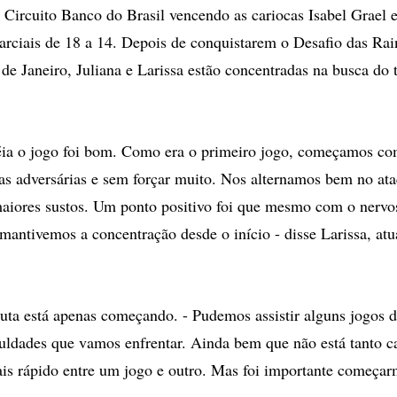
 Circuito Banco do Brasil vencendo as cariocas Isabel Grael e 
arciais de 18 a 14. Depois de conquistarem o Desafio das Rai
de Janeiro, Juliana e Larissa estão concentradas na busca do
éia o jogo foi bom. Como era o primeiro jogo, começamos com
s adversárias e sem forçar muito. Nos alternamos bem no ata
maiores sustos. Um ponto positivo foi que mesmo com o nerv
 mantivemos a concentração desde o início - disse Larissa, at
 luta está apenas começando. - Pudemos assistir alguns jogos d
culdades que vamos enfrentar. Ainda bem que não está tanto c
is rápido entre um jogo e outro. Mas foi importante começa