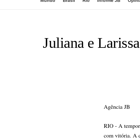
Mundo
Brasil
Rio
Informe JB
Opini
Juliana e Lariss
Agência JB
RIO - A tempor
com vitória. A 