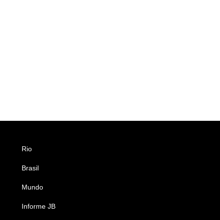
Rio
Esportes
Brasil
Saúde
Mundo
Ciência e Tecnologia
Informe JB
Caderno B