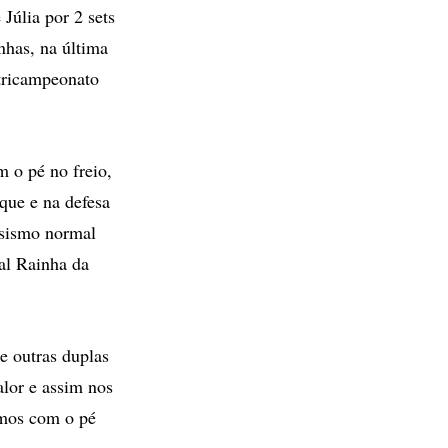
Júlia por 2 sets
nhas, na última
 tricampeonato
 o pé no freio,
que e na defesa
osismo normal
ual Rainha da
e outras duplas
alor e assim nos
rmos com o pé