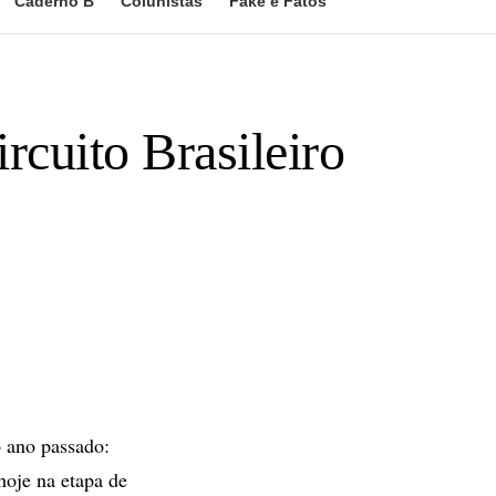
Caderno B
Colunistas
Fake e Fatos
rcuito Brasileiro
 ano passado:
hoje na etapa de