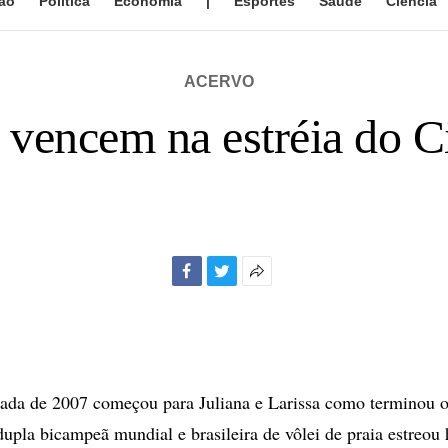
ão
Política
Economia
|
Esportes
Saúde
Ciência
ACERVO
a vencem na estréia do Ci
Facebook
Twitter
Mais
opções
de
compartilhamento
ada de 2007 começou para Juliana e Larissa como terminou o
dupla bicampeã mundial e brasileira de vôlei de praia estreou 