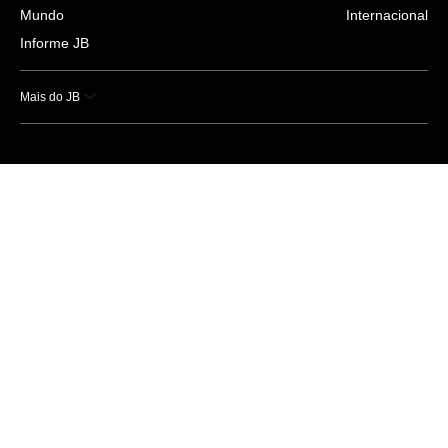
Mundo
Internacional
Informe JB
Mais do JB
Esportes
Saúde
Ciência e Tecnologia
Caderno B
Colunistas
Economia
Empresas e Negócios