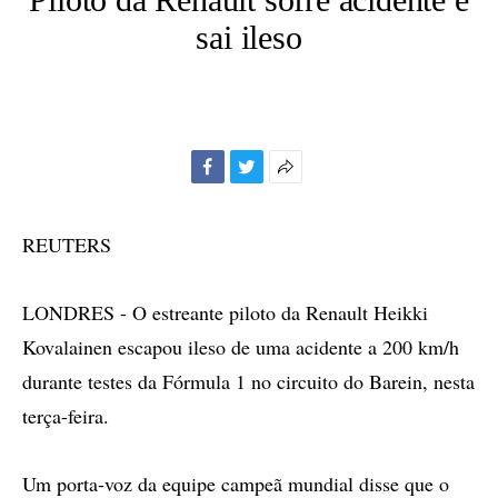
sai ileso
Facebook
Twitter
Mais
opções
de
REUTERS
compartilhamento
LONDRES - O estreante piloto da Renault Heikki
Kovalainen escapou ileso de uma acidente a 200 km/h
durante testes da Fórmula 1 no circuito do Barein, nesta
terça-feira.
Um porta-voz da equipe campeã mundial disse que o