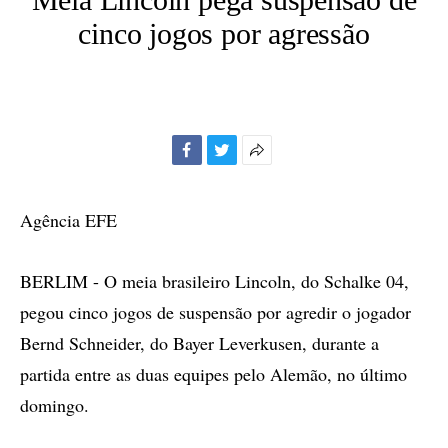
cinco jogos por agressão
Facebook
Twitter
Mais
opções
de
Agência EFE
compartilhamento
BERLIM - O meia brasileiro Lincoln, do Schalke 04,
pegou cinco jogos de suspensão por agredir o jogador
Bernd Schneider, do Bayer Leverkusen, durante a
partida entre as duas equipes pelo Alemão, no último
domingo.