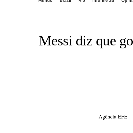
Mundo
Brasil
Rio
Informe JB
Opini
Messi diz que go
Agência EFE