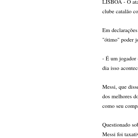
LISBOA - O atac
clube catalão c
Em declarações 
"ótimo" poder j
- É um jogador 
dia isso aconte
Messi, que diss
dos melhores do
como seu comp
Questionado sob
Messi foi taxati