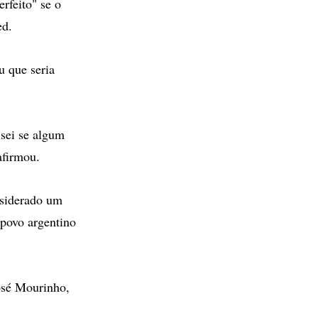
rfeito" se o
ed.
u que seria
 sei se algum
afirmou.
nsiderado um
 povo argentino
José Mourinho,