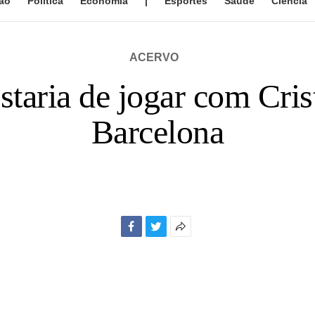
ão
Política
Economia
|
Esportes
Saúde
Ciência
ACERVO
staria de jogar com Cri
Barcelona
Facebook
Twitter
Mais
opções
de
compartilhamento