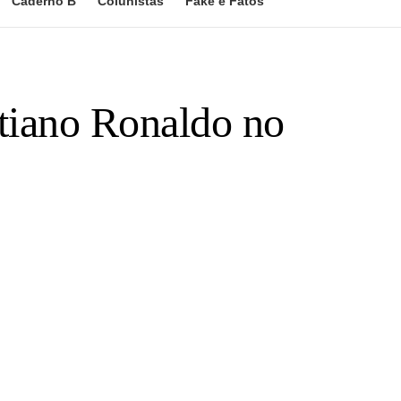
Caderno B
Colunistas
Fake e Fatos
stiano Ronaldo no