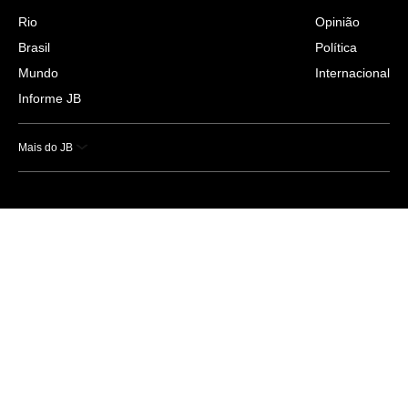
Rio
Opinião
Brasil
Política
Mundo
Internacional
Informe JB
Mais do JB
Esportes
Saúde
Ciência e Tecnologia
Caderno B
Colunistas
Economia
Empresas e Negócios