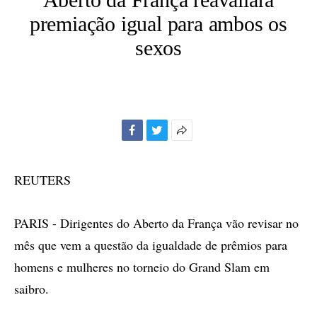
premiação igual para ambos os
sexos
Facebook
Twitter
Mais
opções
de
REUTERS
compartilhamento
PARIS - Dirigentes do Aberto da França vão revisar no
mês que vem a questão da igualdade de prêmios para
homens e mulheres no torneio do Grand Slam em
saibro.