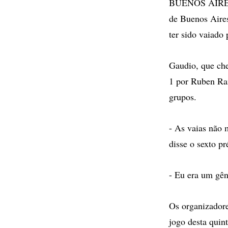
BUENOS AIRES -
de Buenos Aire
ter sido vaiado 
Gaudio, que che
1 por Ruben Ram
grupos.
- As vaias não
disse o sexto p
- Eu era um gên
Os organizadore
jogo desta quin