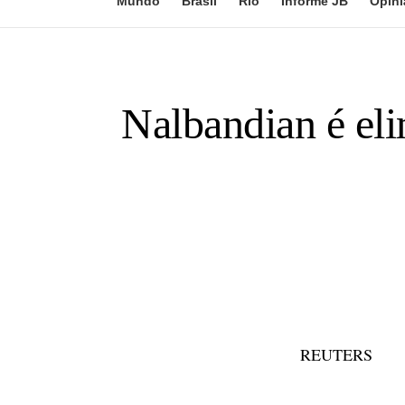
Mundo
Brasil
Rio
Informe JB
Opini
Nalbandian é el
REUTERS