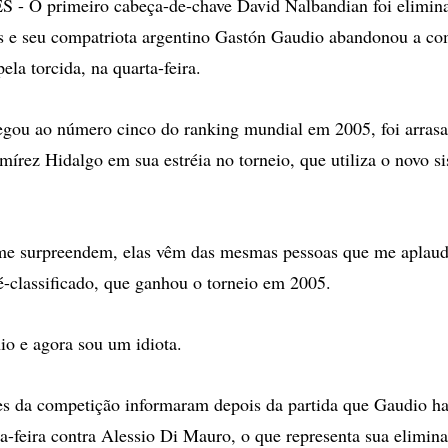
 O primeiro cabeça-de-chave David Nalbandian foi elimina
s e seu compatriota argentino Gastón Gaudio abandonou a co
pela torcida, na quarta-feira.
gou ao número cinco do ranking mundial em 2005, foi arrasa
írez Hidalgo em sua estréia no torneio, que utiliza o novo s
 me surpreendem, elas vêm das mesmas pessoas que me aplau
ré-classificado, que ganhou o torneio em 2005.
io e agora sou um idiota.
s da competição informaram depois da partida que Gaudio hav
ta-feira contra Alessio Di Mauro, o que representa sua elimin