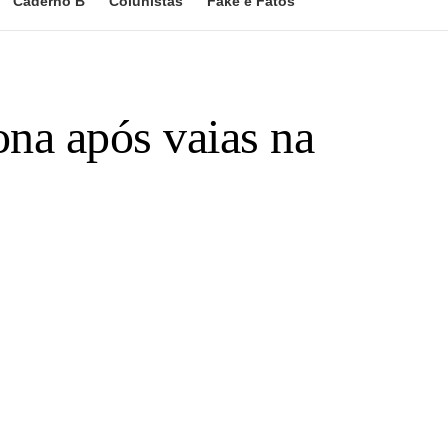
Caderno B
Colunistas
Fake e Fatos
na após vaias na