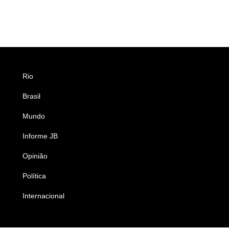
Rio
Esportes
Brasil
Saúde
Mundo
Ciência e Tecnologia
Informe JB
Caderno B
Opinião
Colunistas
Política
Economia
Internacional
Empresas e Negócios