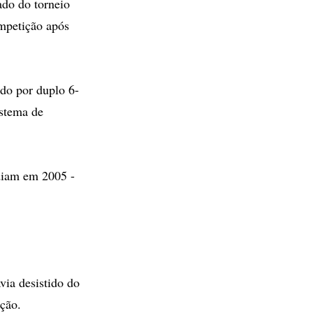
do do torneio
mpetição após
do por duplo 6-
istema de
diam em 2005 -
ia desistido do
ação.