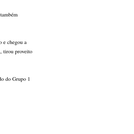
o também
o e chegou a
 tirou proveito
ado do Grupo 1