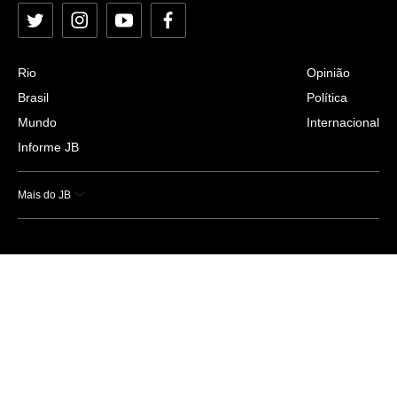
Twitter
Instagram
YouTube
Facebook
Rio
Opinião
Brasil
Política
Mundo
Internacional
Informe JB
Mais do JB
Esportes
Saúde
Ciência e Tecnologia
Caderno B
Colunistas
Economia
Empresas e Negócios