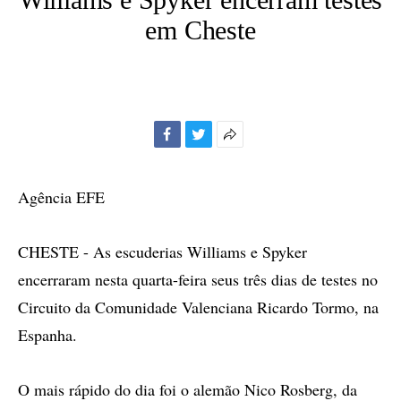
em Cheste
Facebook
Twitter
Mais
opções
de
Agência EFE
compartilhamento
CHESTE - As escuderias Williams e Spyker
encerraram nesta quarta-feira seus três dias de testes no
Circuito da Comunidade Valenciana Ricardo Tormo, na
Espanha.
O mais rápido do dia foi o alemão Nico Rosberg, da