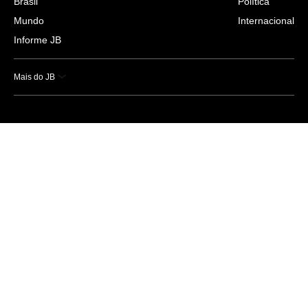
Brasil
Política
Mundo
Internacional
Informe JB
Mais do JB
Esportes
Saúde
Ciência e Tecnologia
Caderno B
Colunistas
Economia
Empresas e Negócios