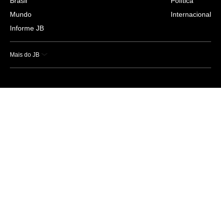
Brasil
Política
Mundo
Internacional
Informe JB
Mais do JB
Esportes
Saúde
Ciência e Tecnologia
Caderno B
Colunistas
Economia
Empresas e Negócios