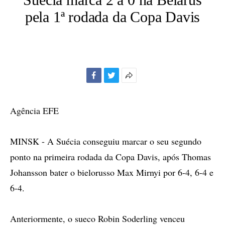
pela 1ª rodada da Copa Davis
Facebook
Twitter
Mais
opções
de
Agência EFE
compartilhamento
MINSK - A Suécia conseguiu marcar o seu segundo
ponto na primeira rodada da Copa Davis, após Thomas
Johansson bater o bielorusso Max Mirnyi por 6-4, 6-4 e
6-4.
Anteriormente, o sueco Robin Soderling venceu