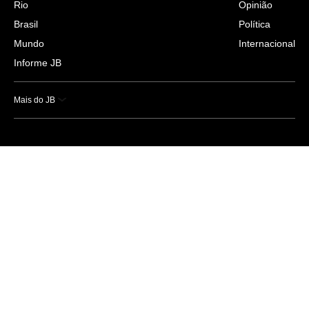
Rio
Opinião
Brasil
Política
Mundo
Internacional
Informe JB
Mais do JB
Esportes
Saúde
Ciência e Tecnologia
Caderno B
Colunistas
Economia
Empresas e Negócios