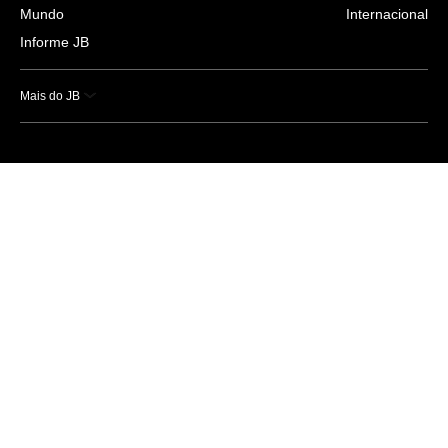
Mundo
Internacional
Informe JB
Mais do JB
Esportes
Saúde
Ciência e Tecnologia
Caderno B
Colunistas
Economia
Empresas e Negócios