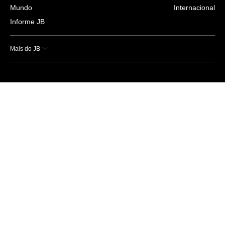
Mundo
Internacional
Informe JB
Mais do JB
Esportes
Saúde
Ciência e Tecnologia
Caderno B
Colunistas
Economia
Empresas e Negócios